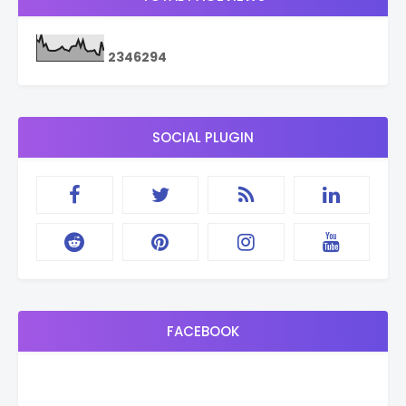
2
3
4
6
2
9
4
SOCIAL PLUGIN
FACEBOOK