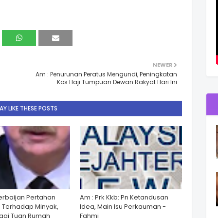
NEWER
Am : Penurunan Peratus Mengundi, Peningkatan
Kos Haji Tumpuan Dewan Rakyat Hari Ini
Y LIKE THESE POSTS
zerbaijan Pertahan
Am : Prk Kkb: Pn Ketandusan
 Terhadap Minyak,
Idea, Main Isu Perkauman -
gai Tuan Rumah
Fahmi