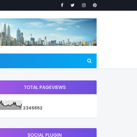
TOTAL PAGEVIEWS
2
3
4
5
6
5
2
SOCIAL PLUGIN