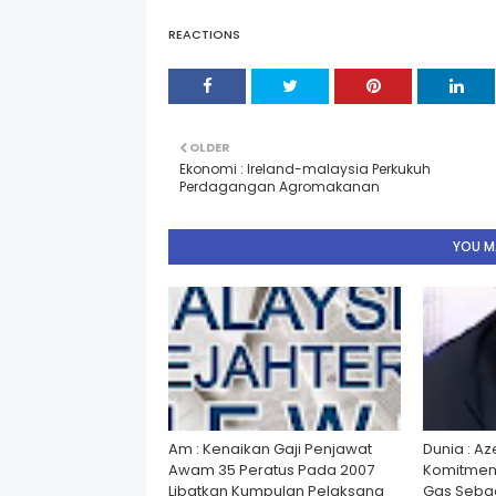
REACTIONS
OLDER
Ekonomi : Ireland-malaysia Perkukuh
Perdagangan Agromakanan
YOU MA
Am : Kenaikan Gaji Penjawat
Dunia : A
Awam 35 Peratus Pada 2007
Komitmen
Libatkan Kumpulan Pelaksana
Gas Seba