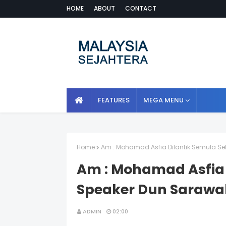
HOME
ABOUT
CONTACT
FEATURES
MEGA MENU
Home
Am : Mohamad Asfia Dilantik Semula S
Am : Mohamad Asfia 
Speaker Dun Sarawa
ADMIN
02:00