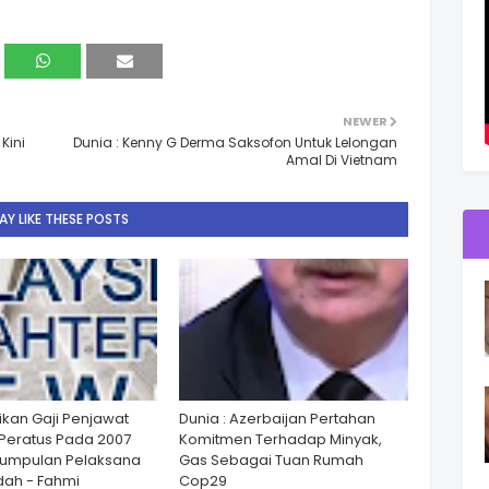
NEWER
Kini
Dunia : Kenny G Derma Saksofon Untuk Lelongan
Amal Di Vietnam
Y LIKE THESE POSTS
ikan Gaji Penjawat
Dunia : Azerbaijan Pertahan
Peratus Pada 2007
Komitmen Terhadap Minyak,
Kumpulan Pelaksana
Gas Sebagai Tuan Rumah
ah - Fahmi
Cop29