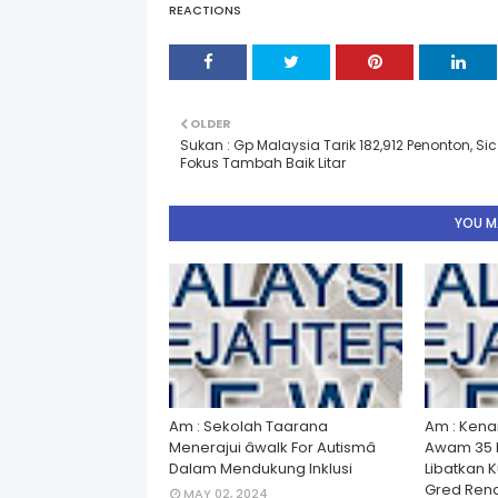
REACTIONS
OLDER
Sukan : Gp Malaysia Tarik 182,912 Penonton, Sic 
Fokus Tambah Baik Litar
YOU MA
Am : Sekolah Taarana
Am : Kena
Menerajui âwalk For Autismâ
Awam 35 
Dalam Mendukung Inklusi
Libatkan 
Gred Rend
MAY 02, 2024