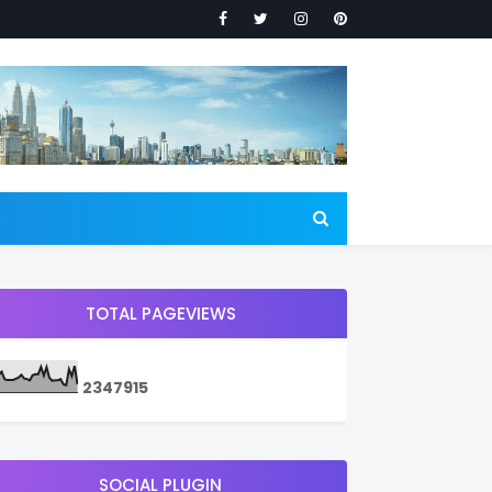
TOTAL PAGEVIEWS
2
3
4
7
9
1
5
SOCIAL PLUGIN