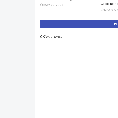
Gred Rend
MAY 02, 2024
MAY 02, 
P
0 Comments