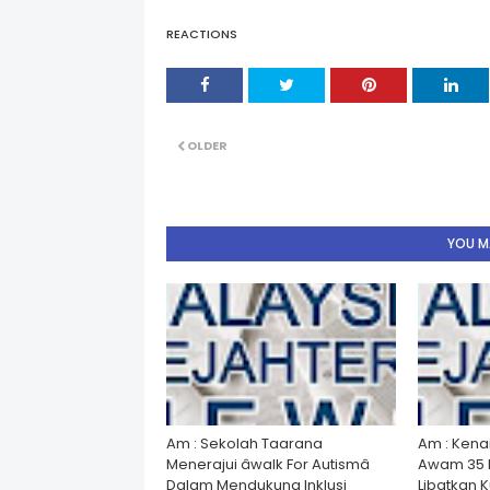
REACTIONS
OLDER
YOU MA
Am : Sekolah Taarana
Am : Kena
Menerajui âwalk For Autismâ
Awam 35 
Dalam Mendukung Inklusi
Libatkan 