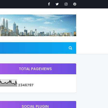
TOTAL PAGEVIEWS
2
3
4
6
7
9
7
SOCIAL PLUGIN