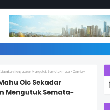
r Keluarkan Kenyataan Mengutuk Semata-mata - Zambry
 Mahu Oic Sekadar
an Mengutuk Semata-