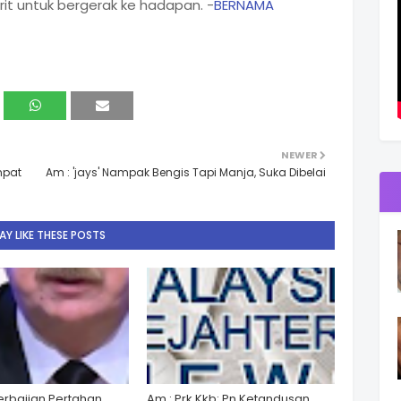
t untuk bergerak ke hadapan. -
BERNAMA
NEWER
mpat
Am : 'jays' Nampak Bengis Tapi Manja, Suka Dibelai
Y LIKE THESE POSTS
zerbaijan Pertahan
Am : Prk Kkb: Pn Ketandusan