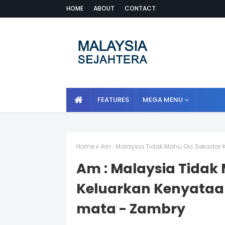
HOME
ABOUT
CONTACT
FEATURES
MEGA MENU
Home
Am : Malaysia Tidak Mahu Oic Sekada
Am : Malaysia Tidak
Keluarkan Kenyata
mata - Zambry