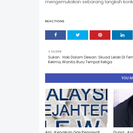
mengemukakan sebarang langkah konkri
REACTIONS
OLDER
Sukan : Hoki Dalam Dewan: Skuad Lelaki Di Te
Kelima, Wanita Buru Tempat Ketiga
YOU MA
Am : Kenaikan Gaji Penjawat
Dunia : A