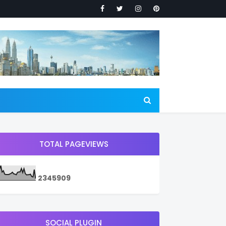
TOTAL PAGEVIEWS
2
3
4
5
9
0
9
SOCIAL PLUGIN