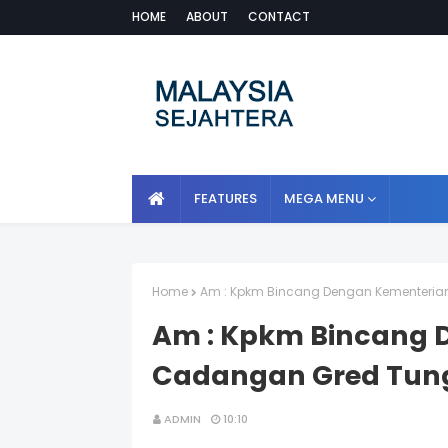
HOME
ABOUT
CONTACT
FEATURES
MEGA MENU
Home
Am : Kpkm Bincang Dengan Kementeria
Am : Kpkm Bincang 
Cadangan Gred Tung
ADMIN
10:10