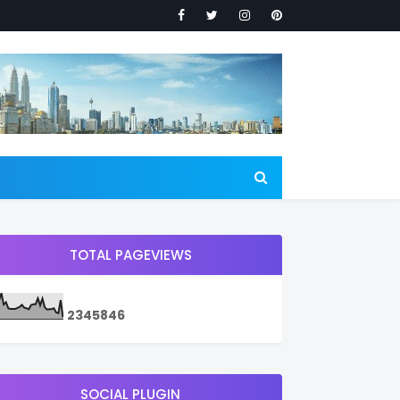
TOTAL PAGEVIEWS
2
3
4
5
8
4
6
SOCIAL PLUGIN