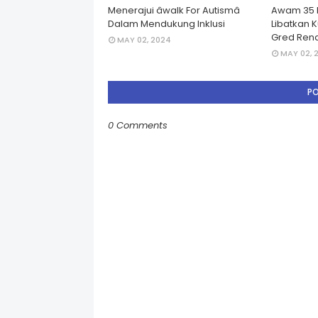
Menerajui âwalk For Autismâ
Awam 35 
Dalam Mendukung Inklusi
Libatkan 
Gred Rend
MAY 02, 2024
MAY 02, 
P
0 Comments