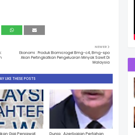
NEWER
:
Ekonomi : Produk Biomicrogel Bmg-c4, Bmg-spo
n
Akan Pertingkatkan Pengeluaran Minyak Sawit Di
Malaysia
Y LIKE THESE POSTS
ikan Gaji Penjawat
Dunia : Azerbaijan Pertahan