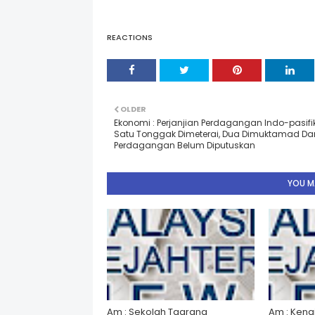
REACTIONS
OLDER
Ekonomi : Perjanjian Perdagangan Indo-pasifik
Satu Tonggak Dimeterai, Dua Dimuktamad Da
Perdagangan Belum Diputuskan
YOU MA
Am : Sekolah Taarana
Am : Kena