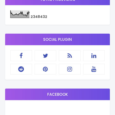
2
3
4
8
4
3
2
SOCIAL PLUGIN
FACEBOOK