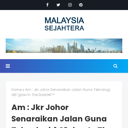
Home
Am : Jkr Johor Senaraikan Jalan Guna Teknologi
â€˜glow In The Darkâ€™
Am : Jkr Johor
Senaraikan Jalan Guna