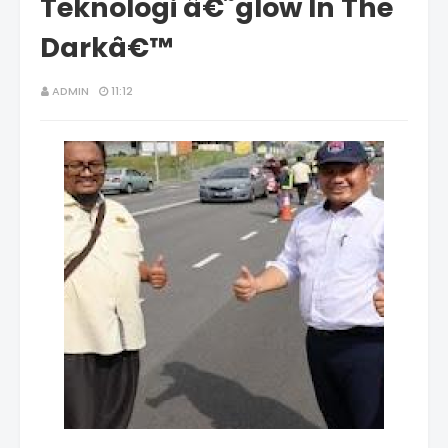
Teknologi â€˜glow In The
Darkâ€™
ADMIN
11:12