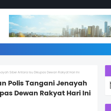
ayah Siber Antara Isu Dikupas Dewan Rakyat Hari Ini
n Polis Tangani Jenayah
upas Dewan Rakyat Hari Ini