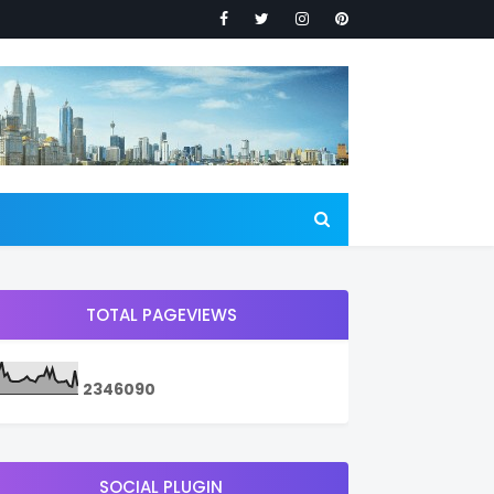
TOTAL PAGEVIEWS
2
3
4
6
0
9
0
SOCIAL PLUGIN