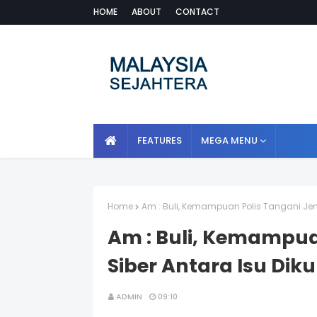
HOME
ABOUT
CONTACT
FEATURES
MEGA MENU
Home
Am : Buli, Kemampuan Polis Tangani Jen
Am : Buli, Kemampua
Siber Antara Isu Dik
ADMIN
09:10