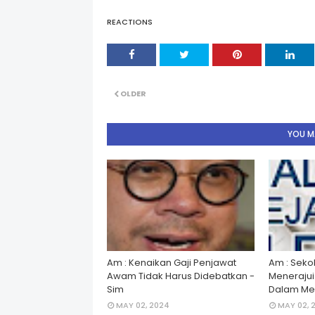
REACTIONS
OLDER
YOU MA
Am : Kenaikan Gaji Penjawat
Am : Seko
Awam Tidak Harus Didebatkan -
Menerajui â
Sim
Dalam Men
MAY 02, 2024
MAY 02, 