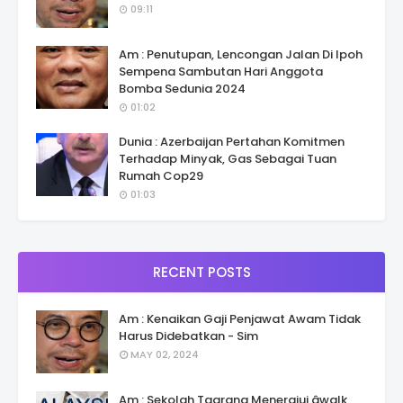
09:11
Am : Penutupan, Lencongan Jalan Di Ipoh
Sempena Sambutan Hari Anggota
Bomba Sedunia 2024
01:02
Dunia : Azerbaijan Pertahan Komitmen
Terhadap Minyak, Gas Sebagai Tuan
Rumah Cop29
01:03
RECENT POSTS
Am : Kenaikan Gaji Penjawat Awam Tidak
Harus Didebatkan - Sim
MAY 02, 2024
Am : Sekolah Taarana Menerajui âwalk