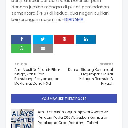
banjir di Selangor dan Perak beransur pulih
dengan jumlah mangsa di pusat pemindahan
sementara (PPS) di kedua-dua negeri itu kian
berkurangan malam ini. -
BERNAMA
OLDER
NEWER
Am : Mosti Nafi Lantik Pihak
Dunia : Sidang Kemuncak
Ketiga, Konsultan
Tergempar Oic Kali
Berhubung Penyampaian
Kelapan Bermula Di
Maklumat Dana R&d
Riyadh
YOU MAY LIKE THESE POSTS
Am : Kenaikan Gaji Penjawat Awam 35
Peratus Pada 2007 Libatkan Kumpulan
Pelaksana Gred Rendah - Fahmi