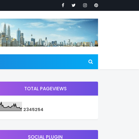
TOTAL PAGEVIEWS
2
3
4
5
2
5
4
SOCIAL PLUGIN