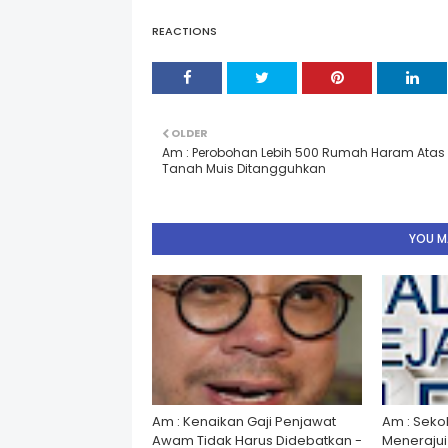
REACTIONS
OLDER
Am : Perobohan Lebih 500 Rumah Haram Atas
Tanah Muis Ditangguhkan
YOU MA
Am : Kenaikan Gaji Penjawat
Am : Seko
Awam Tidak Harus Didebatkan -
Menerajui â