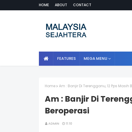
HOME
ABOUT
CONTACT
FEATURES
MEGA MENU
Home
Am : Banjir Di Terengganu, 12 Pps Masih 
Am : Banjir Di Teren
Beroperasi
ADMIN
11:10