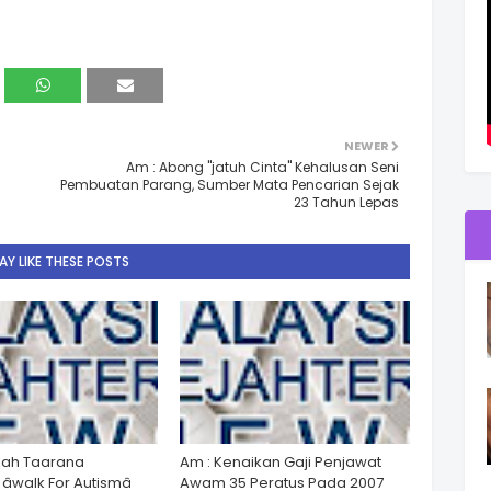
NEWER
Am : Abong "jatuh Cinta" Kehalusan Seni
Pembuatan Parang, Sumber Mata Pencarian Sejak
23 Tahun Lepas
Y LIKE THESE POSTS
lah Taarana
Am : Kenaikan Gaji Penjawat
walk For Autismâ
Awam 35 Peratus Pada 2007