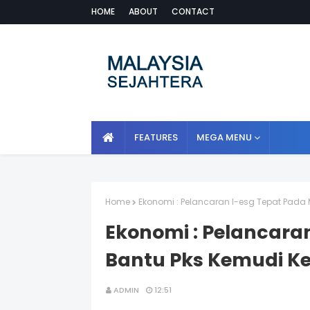
HOME
ABOUT
CONTACT
FEATURES
MEGA MENU
Home
Ekonomi : Pelancaran I-esg Tepat Pada
Ekonomi : Pelancara
Bantu Pks Kemudi Ke
ADMIN
12:51