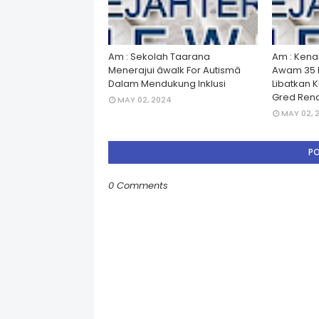
Am : Sekolah Taarana
Am : Kena
Menerajui âwalk For Autismâ
Awam 35 
Dalam Mendukung Inklusi
Libatkan 
Gred Rend
MAY 02, 2024
MAY 02, 
P
0 Comments