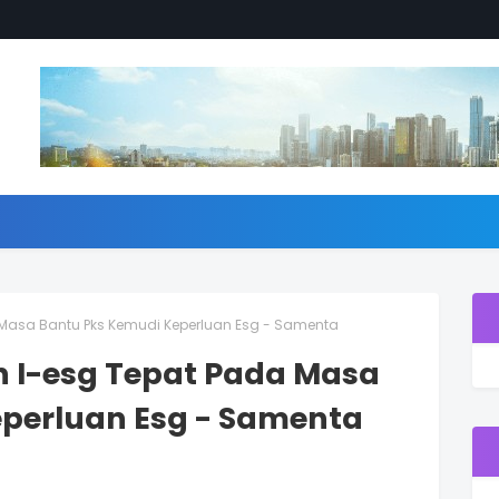
 Masa Bantu Pks Kemudi Keperluan Esg - Samenta
n I-esg Tepat Pada Masa
perluan Esg - Samenta