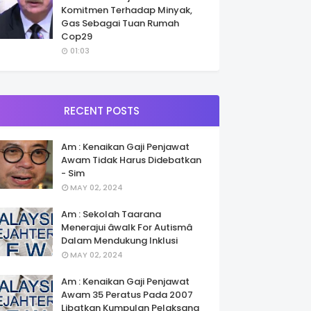
Komitmen Terhadap Minyak,
Gas Sebagai Tuan Rumah
Cop29
01:03
RECENT POSTS
Am : Kenaikan Gaji Penjawat
Awam Tidak Harus Didebatkan
- Sim
MAY 02, 2024
Am : Sekolah Taarana
Menerajui âwalk For Autismâ
Dalam Mendukung Inklusi
MAY 02, 2024
Am : Kenaikan Gaji Penjawat
Awam 35 Peratus Pada 2007
Libatkan Kumpulan Pelaksana