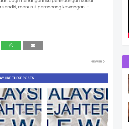
an bagi menangani isu perlindungan sosial
 sendiri, menurut perancang kewangan. -
NEWER
Y LIKE THESE POSTS