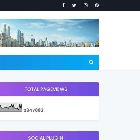
TOTAL PAGEVIEWS
2
3
4
7
8
8
3
SOCIAL PLUGIN