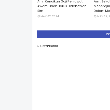
Am : Kenaikan Gaji Penjawat
Am : Seko
Awam Tidak Harus Didebatkan -
Menerajui â
Sim
Dalam Men
MAY 02, 2024
MAY 02, 
P
0 Comments