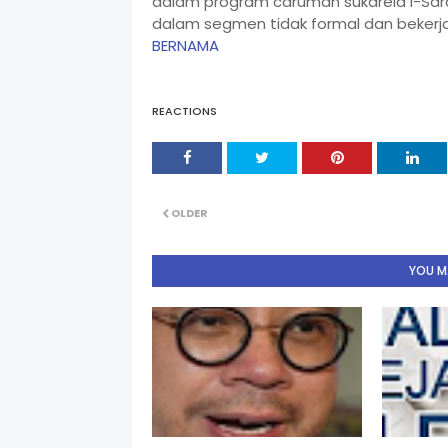
dalam program caruman sukarela i-Sara
dalam segmen tidak formal dan bekerja
BERNAMA
REACTIONS
OLDER
YOU MA