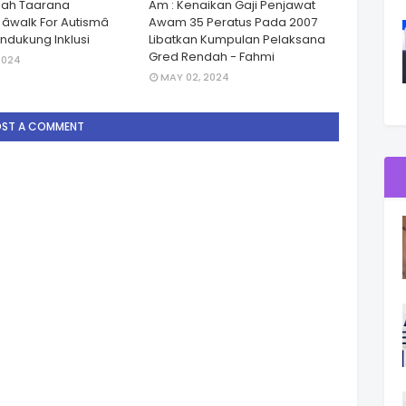
lah Taarana
Am : Kenaikan Gaji Penjawat
walk For Autismâ
Awam 35 Peratus Pada 2007
dukung Inklusi
Libatkan Kumpulan Pelaksana
Gred Rendah - Fahmi
2024
MAY 02, 2024
OST A COMMENT