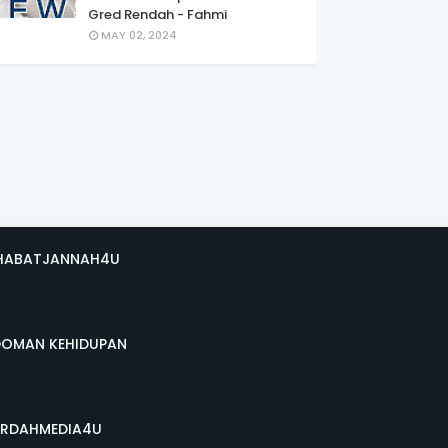
Gred Rendah - Fahmi
MAY 02, 2024
HABATJANNAH4U
DOMAN KEHIDUPAN
RDAHMEDIA4U