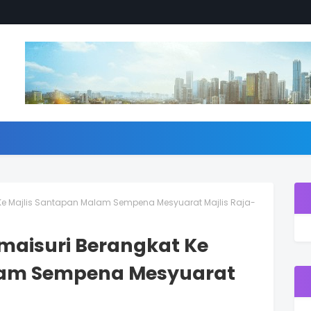
 Ke Majlis Santapan Malam Sempena Mesyuarat Majlis Raja-
rmaisuri Berangkat Ke
lam Sempena Mesyuarat