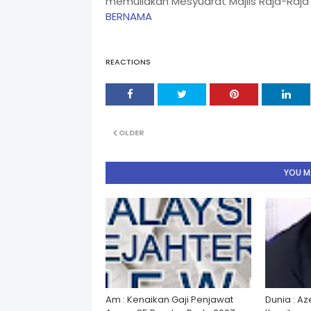
memuliakan Mesyuarat Majlis Raja-Raja K
BERNAMA
REACTIONS
OLDER
YOU MA
Am : Kenaikan Gaji Penjawat
Dunia : A