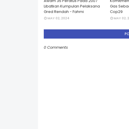
Awam 35 Peratus Pada 2007
Komitmen
Libatkan Kumpulan Pelaksana
Gas Seba
Gred Rendah - Fahmi
Cop29
MAY 02, 2024
MAY 02, 
P
0 Comments