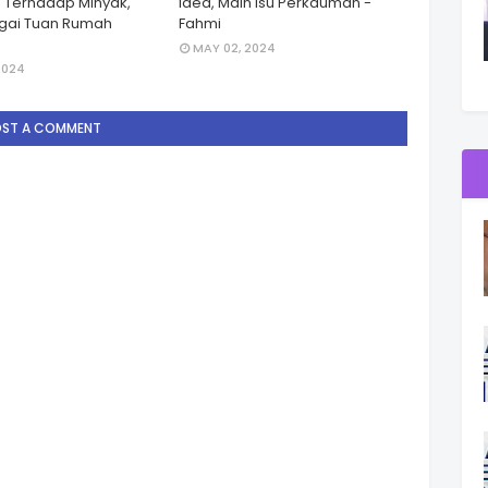
 Terhadap Minyak,
Idea, Main Isu Perkauman -
gai Tuan Rumah
Fahmi
MAY 02, 2024
2024
OST A COMMENT