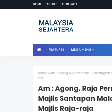
HOME
ABOUT
CONTACT
FEATURES
MEGA MENU
Home
Am : Agong, Raja Permaisuri Berangkat
raja
Am : Agong, Raja Pe
Majlis Santapan Ma
Majlis Raja-raja