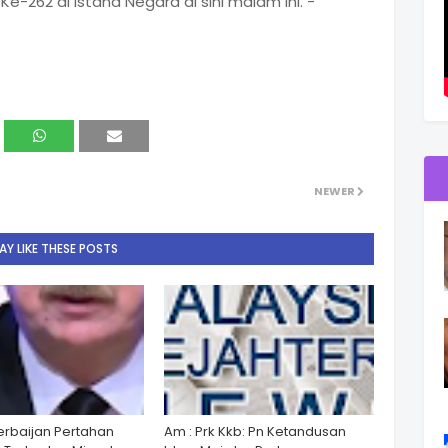
e-262 di Istana Negara di sini malam ini. -
NEWER
Y LIKE THESE POSTS
zerbaijan Pertahan
Am : Prk Kkb: Pn Ketandusan