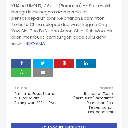
KUALA LUMPUR, 7 Sept (Bernama) -- Satu wakil
beregu lelaki negara akan beraksi di
pentas separuh akhir Kejohanan Badminton
Terbuka China selepas dua wakil negara Ong
Yew Sin-Teo Ee Yii dan Aaron Chia-Soh Wooi Yik
akan membuat perhitungan pada suku akhir,
esok. -
BERNAMA
OLDER
NEWER
Am : Lima Fokus Utama
Rencana : Teater
Kuskop Dalam
"Bermusim" Rencatkan
Belanjawan 2024 - Ewon
Pemulihan Seni
Persembahan
Pascapandemik
YOU MAY LIKE THESE POSTS