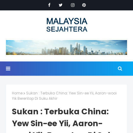
Home
Sukan : Terbuka China: Yew Sin-ee Yii, Aaron-wooi
Yik Berentap Di Suku Akhir
Sukan : Terbuka China:
Yew Sin-ee Yii, Aaron-