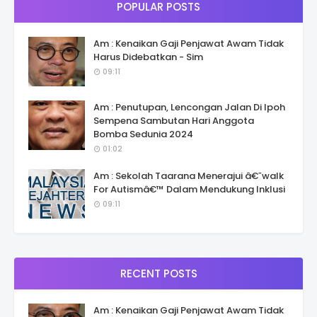
POPULAR POSTS
Am : Kenaikan Gaji Penjawat Awam Tidak
Harus Didebatkan - Sim
09:11
Am : Penutupan, Lencongan Jalan Di Ipoh
Sempena Sambutan Hari Anggota
Bomba Sedunia 2024
01:02
Am : Sekolah Taarana Menerajui â€˜walk
For Autismâ€™ Dalam Mendukung Inklusi
09:11
RECENT POSTS
Am : Kenaikan Gaji Penjawat Awam Tidak