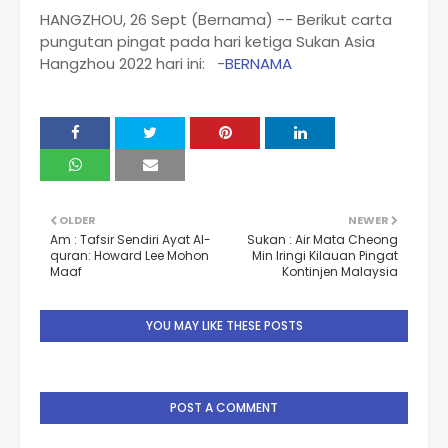
HANGZHOU, 26 Sept (Bernama) -- Berikut carta
pungutan pingat pada hari ketiga Sukan Asia
Hangzhou 2022 hari ini: -
BERNAMA
OLDER
NEWER
Am : Tafsir Sendiri Ayat Al-
Sukan : Air Mata Cheong
quran: Howard Lee Mohon
Min Iringi Kilauan Pingat
Maaf
Kontinjen Malaysia
YOU MAY LIKE THESE POSTS
POST A COMMENT