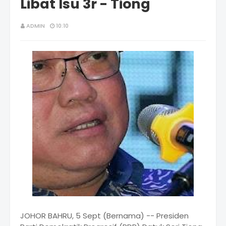
Libat Isu 3r - Tiong
ADMIN
10:10
JOHOR BAHRU, 5 Sept (Bernama) -- Presiden