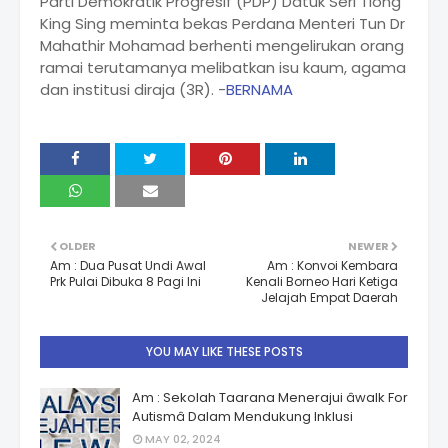
Parti Demokratik Progresif (PDP) Datuk Seri Tiong
King Sing meminta bekas Perdana Menteri Tun Dr
Mahathir Mohamad berhenti mengelirukan orang
ramai terutamanya melibatkan isu kaum, agama
dan institusi diraja (3R). -
BERNAMA
OLDER
NEWER
Am : Dua Pusat Undi Awal
Am : Konvoi Kembara
Prk Pulai Dibuka 8 Pagi Ini
Kenali Borneo Hari Ketiga
Jelajah Empat Daerah
YOU MAY LIKE THESE POSTS
Am : Sekolah Taarana Menerajui âwalk For
Autismâ Dalam Mendukung Inklusi
MAY 02, 2024