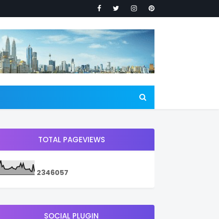
TOTAL PAGEVIEWS
2
3
4
6
0
5
7
SOCIAL PLUGIN