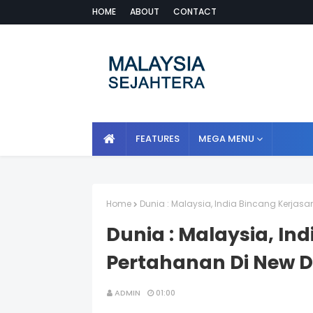
HOME
ABOUT
CONTACT
FEATURES
MEGA MENU
Home
Dunia : Malaysia, India Bincang Kerjas
Dunia : Malaysia, In
Pertahanan Di New D
ADMIN
01:00