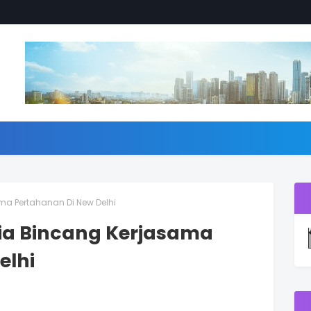
ama Pertahanan Di New Delhi
dia Bincang Kerjasama
elhi