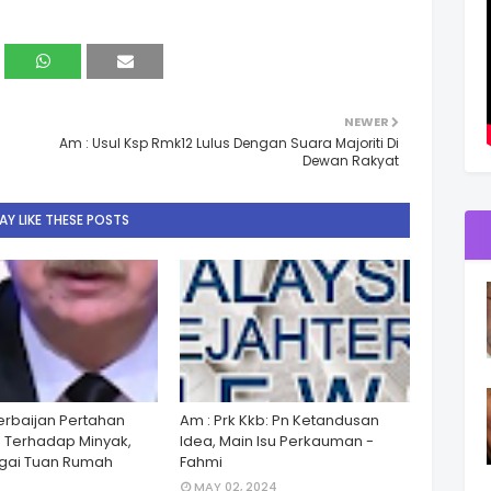
NEWER
Am : Usul Ksp Rmk12 Lulus Dengan Suara Majoriti Di
Dewan Rakyat
Y LIKE THESE POSTS
zerbaijan Pertahan
Am : Prk Kkb: Pn Ketandusan
 Terhadap Minyak,
Idea, Main Isu Perkauman -
gai Tuan Rumah
Fahmi
MAY 02, 2024