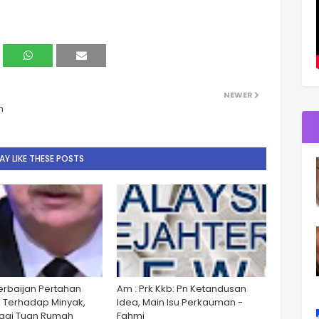
NEWER
h
Y LIKE THESE POSTS
zerbaijan Pertahan
Am : Prk Kkb: Pn Ketandusan
 Terhadap Minyak,
Idea, Main Isu Perkauman -
gai Tuan Rumah
Fahmi