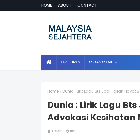
HOME
ABOUT
CONTACT
FEATURES
MEGA MENU
Home
Dunia : Lirik Lagu Bts Jadi Talian Hayat
Dunia : Lirik Lagu Bt
Advokasi Kesihatan 
ADMIN
10:10