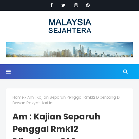
Home
Am : Kajian Separuh Penggal Rmk12 Dibentang Di
Dewan Rakyat Hari Ini
Am : Kajian Separuh
Penggal Rmk12