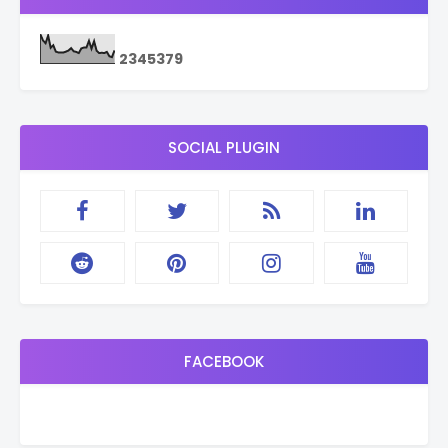
2
3
4
5
3
7
9
SOCIAL PLUGIN
FACEBOOK