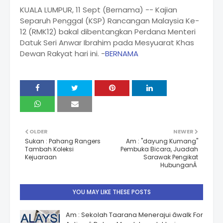
KUALA LUMPUR, 11 Sept (Bernama) -- Kajian
Separuh Penggal (KSP) Rancangan Malaysia Ke-
12 (RMK12) bakal dibentangkan Perdana Menteri
Datuk Seri Anwar Ibrahim pada Mesyuarat Khas
Dewan Rakyat hari ini. -
BERNAMA
OLDER
NEWER
Sukan : Pahang Rangers
Am : "dayung Kumang"
Tambah Koleksi
Pembuka Bicara, Juadah
Kejuaraan
Sarawak Pengikat
HubunganÂ
YOU MAY LIKE THESE POSTS
Am : Sekolah Taarana Menerajui âwalk For