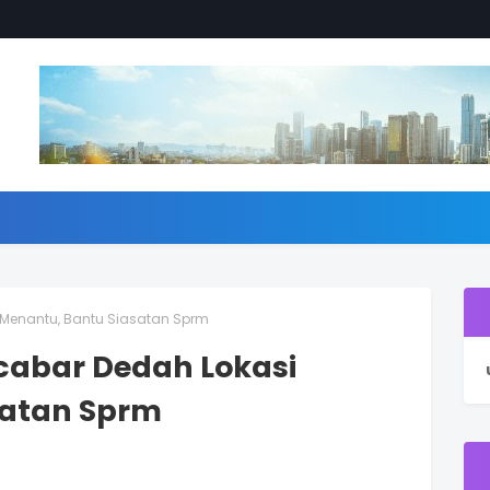
si Menantu, Bantu Siasatan Sprm
Dicabar Dedah Lokasi
satan Sprm