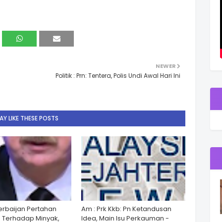
NEWER
Politik : Prn: Tentera, Polis Undi Awal Hari Ini
Y LIKE THESE POSTS
zerbaijan Pertahan
Am : Prk Kkb: Pn Ketandusan
 Terhadap Minyak,
Idea, Main Isu Perkauman -