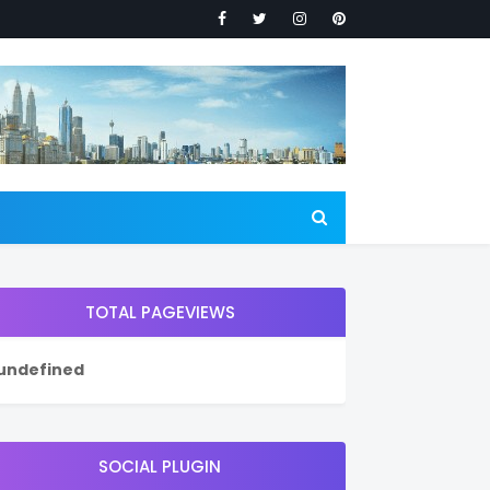
TOTAL PAGEVIEWS
u
n
d
e
f
i
n
e
d
SOCIAL PLUGIN