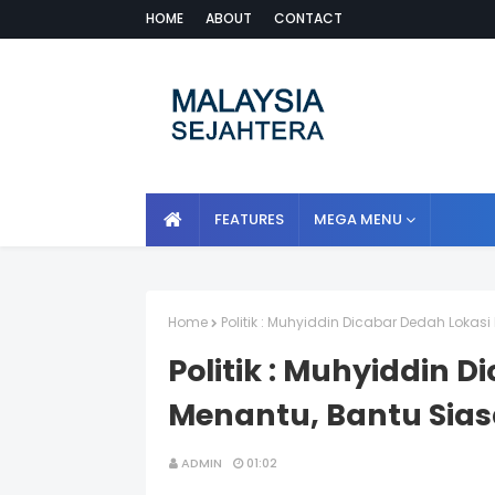
HOME
ABOUT
CONTACT
FEATURES
MEGA MENU
Home
Politik : Muhyiddin Dicabar Dedah Loka
Politik : Muhyiddin 
Menantu, Bantu Sia
ADMIN
01:02