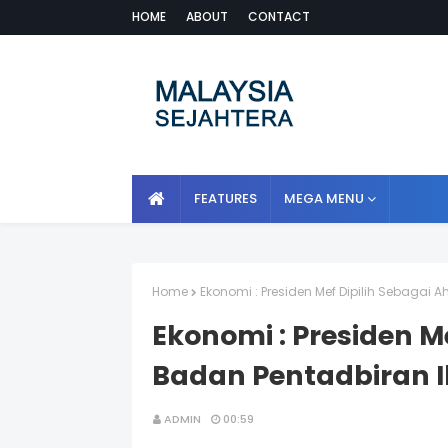
HOME
ABOUT
CONTACT
FEATURES
MEGA MENU
Home
Ekonomi : Presiden Mef Dipilih Sebagai A
Ekonomi : Presiden Me
Badan Pentadbiran I
ADMIN
00:59