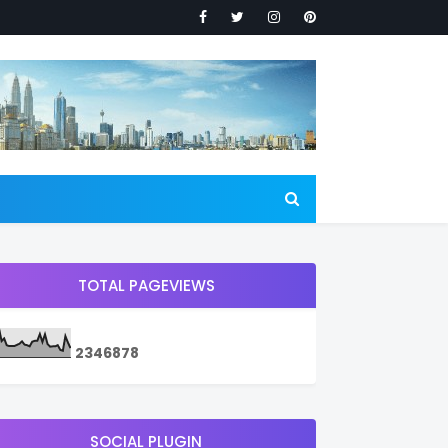
TOTAL PAGEVIEWS
2
3
4
6
8
7
8
SOCIAL PLUGIN