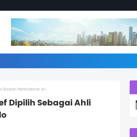
hli Badan Pentadbiran Ilo
f Dipilih Sebagai Ahli
lo