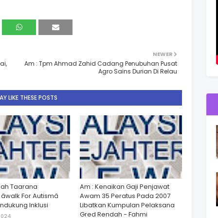
NEWER
ai,
Am : Tpm Ahmad Zahid Cadang Penubuhan Pusat
Agro Sains Durian Di Relau
Y LIKE THESE POSTS
lah Taarana
Am : Kenaikan Gaji Penjawat
walk For Autismâ
Awam 35 Peratus Pada 2007
dukung Inklusi
Libatkan Kumpulan Pelaksana
Gred Rendah - Fahmi
2024