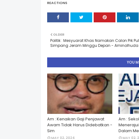
REACTIONS
OLDER
Politik : Mesyuarat Khas Namakan Calon Prk Pul
Simpang Jeram Minggu Depan - Aminolhuda
YOU MA
Am : Kenaikan Gaji Penjawat
Am : Seko
Awam Tidak Harus Didebatkan -
Menerajui â
Sim
Dalam Men
MAY 02, 2024
MAY 02, 