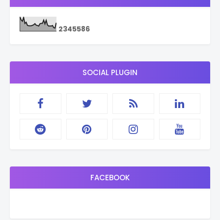
2
3
4
5
5
8
6
SOCIAL PLUGIN
FACEBOOK