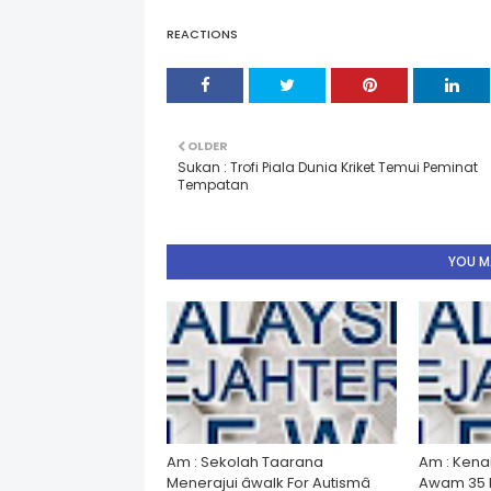
REACTIONS
OLDER
Sukan : Trofi Piala Dunia Kriket Temui Peminat
Tempatan
YOU MA
Am : Sekolah Taarana
Am : Kena
Menerajui âwalk For Autismâ
Awam 35 