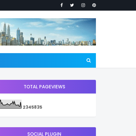
TOTAL PAGEVIEWS
2
3
4
5
8
3
5
SOCIAL PLUGIN