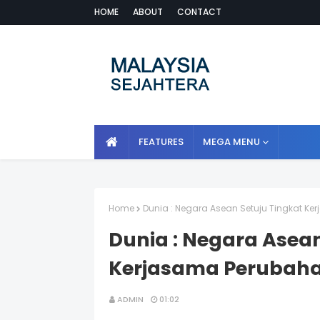
HOME
ABOUT
CONTACT
FEATURES
MEGA MENU
Home
Dunia : Negara Asean Setuju Tingkat Ke
Dunia : Negara Asean
Kerjasama Perubaha
ADMIN
01:02