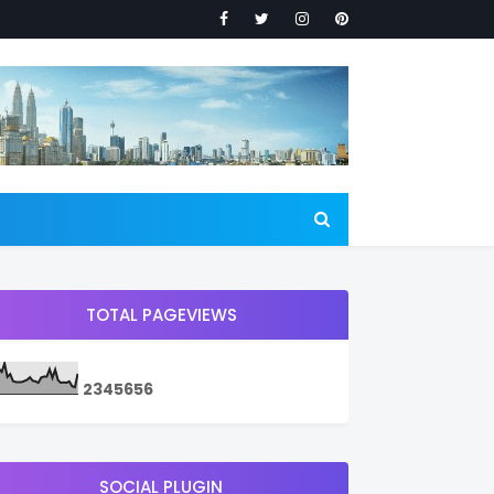
TOTAL PAGEVIEWS
2
3
4
5
6
5
6
SOCIAL PLUGIN