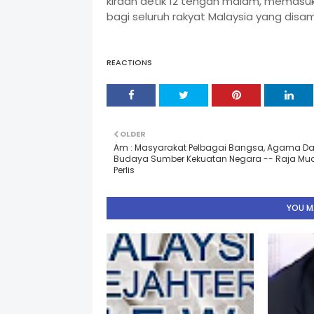
kiraan detik 12 tengah malam, memasuk
bagi seluruh rakyat Malaysia yang disa
REACTIONS
OLDER
Am : Masyarakat Pelbagai Bangsa, Agama D
Budaya Sumber Kekuatan Negara -- Raja Mu
Perlis
YOU MA