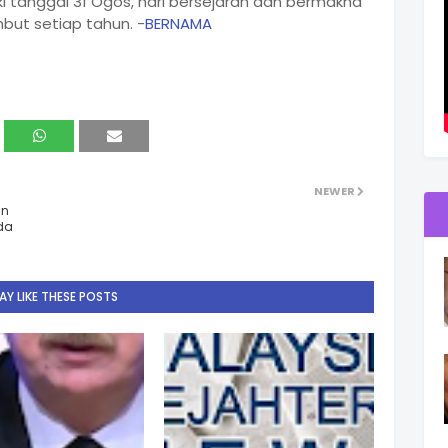
i tanggal 31 Ogos, hari bersejarah dan bermakna
mbut setiap tahun. -
BERNAMA
NEWER
an
da
Y LIKE THESE POSTS