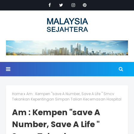
Home
Am : Kempen "save A Number, Save A Life " Smcv
Tekankan Kepentingan Simpan Talian Kecemasan Hospital
Am : Kempen "save A
Number, Save A Life "