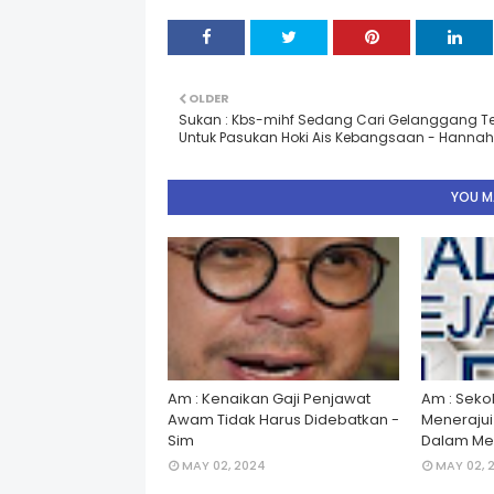
OLDER
Sukan : Kbs-mihf Sedang Cari Gelanggang T
Untuk Pasukan Hoki Ais Kebangsaan - Hannah
YOU MA
Am : Kenaikan Gaji Penjawat
Am : Seko
Awam Tidak Harus Didebatkan -
Menerajui â
Sim
Dalam Men
MAY 02, 2024
MAY 02, 