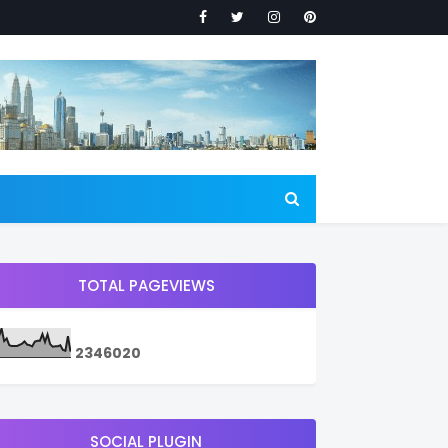
TOTAL PAGEVIEWS
2
3
4
6
0
2
0
SOCIAL PLUGIN