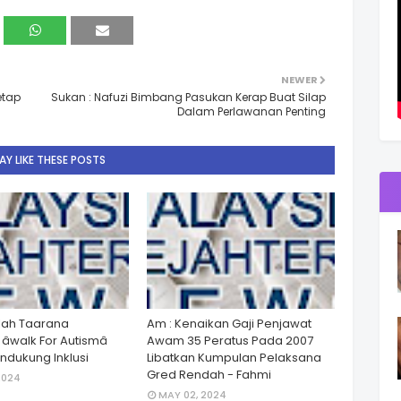
NEWER
etap
Sukan : Nafuzi Bimbang Pasukan Kerap Buat Silap
Dalam Perlawanan Penting
Y LIKE THESE POSTS
lah Taarana
Am : Kenaikan Gaji Penjawat
walk For Autismâ
Awam 35 Peratus Pada 2007
dukung Inklusi
Libatkan Kumpulan Pelaksana
Gred Rendah - Fahmi
2024
MAY 02, 2024