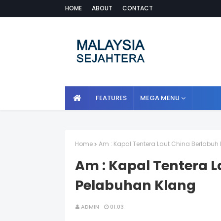
HOME
ABOUT
CONTACT
FEATURES
MEGA MENU
Home
Am : Kapal Tentera Laut China Berlabuh
Am : Kapal Tentera L
Pelabuhan Klang
ADMIN
01:03