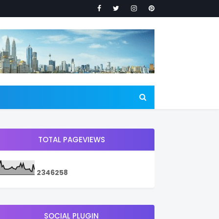
TOTAL PAGEVIEWS
2
3
4
6
2
5
8
SOCIAL PLUGIN