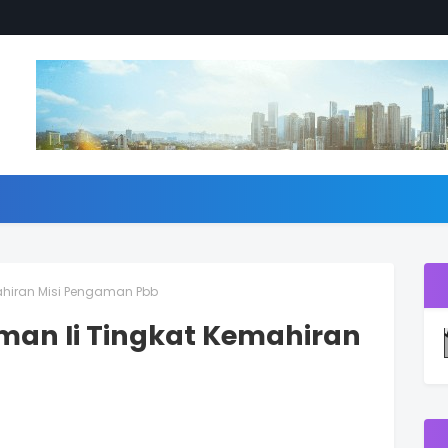
mahiran Misi Pengaman Pbb
Aman Ii Tingkat Kemahiran