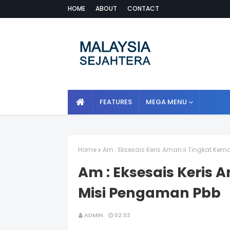
HOME
ABOUT
CONTACT
FEATURES
MEGA MENU
Home
Am : Eksesais Keris Aman Ii Tingkat Ke
Am : Eksesais Keris 
Misi Pengaman Pbb
ADMIN
02:03