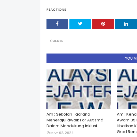
REACTIONS
OLDER
YOU MA
Am : Sekolah Taarana
Am : Kena
Menerajui âwalk For Autismâ
Awam 35 
Dalam Mendukung Inklusi
Libatkan 
Gred Rend
MAY 02, 2024