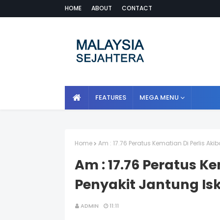
HOME
ABOUT
CONTACT
FEATURES
MEGA MENU
Home
Am : 17.76 Peratus Kematian Di Perlis Ak
Am : 17.76 Peratus Ke
Penyakit Jantung Is
ADMIN
11:11