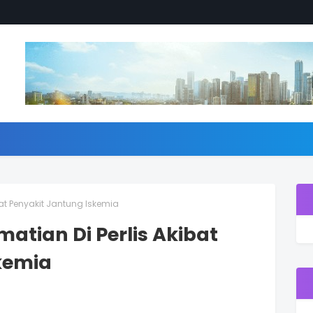
ibat Penyakit Jantung Iskemia
matian Di Perlis Akibat
kemia