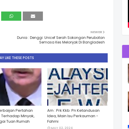
NEWER
Dunia : Denggi: Unicef Serah Sokongan Perubatan
Semasa Kes Melonjak Di Bangladesh
Y LIKE THESE POSTS
zerbaijan Pertahan
Am : Prk Kkb: Pn Ketandusan
 Terhadap Minyak,
Idea, Main Isu Perkauman -
gai Tuan Rumah
Fahmi
MAY 02, 2024