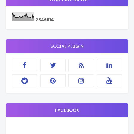
2
3
4
6
9
1
4
SOCIAL PLUGIN
FACEBOOK