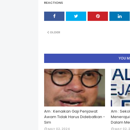
REACTIONS
OLDER
YOU MA
Am : Kenaikan Gaji Penjawat
Am : Seko
Awam Tidak Harus Didebatkan -
Menerajui â
Sim
Dalam Men
MAY 02, 2024
MAY 02, 