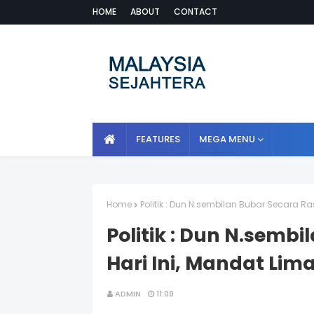
HOME
ABOUT
CONTACT
FEATURES
MEGA MENU
Home
Politik : Dun N.sembilan Bubar Secara R
Politik : Dun N.semb
Hari Ini, Mandat Li
ADMIN
11:09