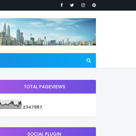
TOTAL PAGEVIEWS
2
3
4
7
9
8
7
SOCIAL PLUGIN