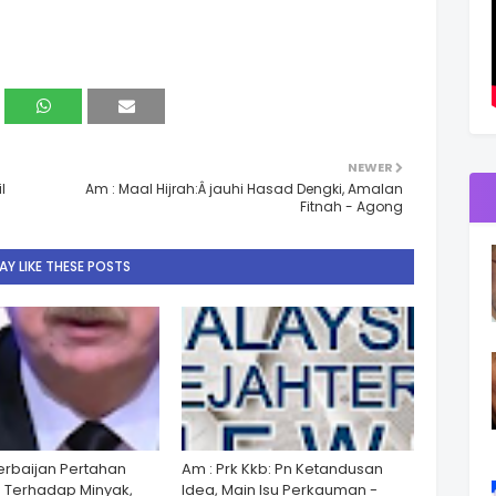
NEWER
l
Am : Maal Hijrah:Â jauhi Hasad Dengki, Amalan
Fitnah - Agong
Y LIKE THESE POSTS
zerbaijan Pertahan
Am : Prk Kkb: Pn Ketandusan
 Terhadap Minyak,
Idea, Main Isu Perkauman -