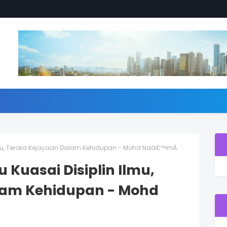
 Ilmu, Teroka Kejayaan Dalam Kehidupan - Mohd Naâ€™imÂ
 Kuasai Disiplin Ilmu,
lam Kehidupan - Mohd