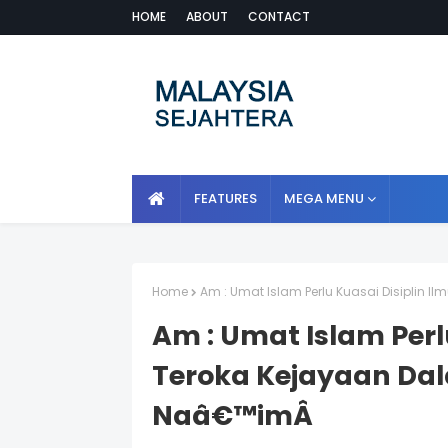
HOME
ABOUT
CONTACT
FEATURES
MEGA MENU
Home
Am : Umat Islam Perlu Kuasai Disiplin
Am : Umat Islam Perlu
Teroka Kejayaan Da
Naâ€™imÂ