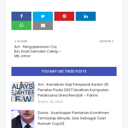
OLDER
NEWER
Am : Pengoperasian Ciq
Bsi, Ksab Semakin Cekap -
Mb Johor
YOU MAY LIKE THESE POSTS
Am : Kenaikan Gaji Penjawat Awam 35
Peratus Pada 2007 Libatkan Kumpulan
Pelaksana Gred Rendah - Fahmi
MAY 02, 2024
Dunia : Azerbaijan Pertahan Komitmen
Terhadap Minyak, Gas Sebagai Tuan
Rumah Cop29