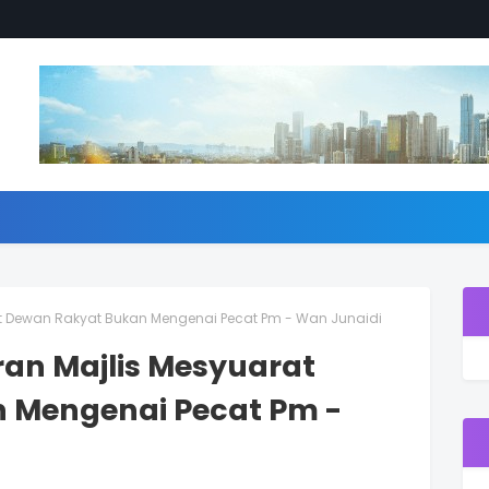
at Dewan Rakyat Bukan Mengenai Pecat Pm - Wan Junaidi
ran Majlis Mesyuarat
 Mengenai Pecat Pm -