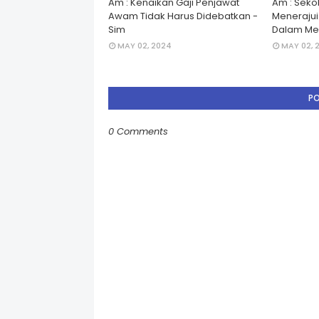
Am : Kenaikan Gaji Penjawat
Am : Seko
Awam Tidak Harus Didebatkan -
Menerajui â
Sim
Dalam Men
MAY 02, 2024
MAY 02, 
P
0 Comments