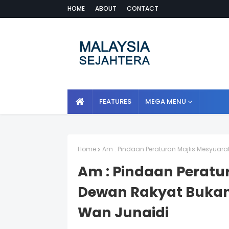
HOME
ABOUT
CONTACT
FEATURES
MEGA MENU
Home
Am : Pindaan Peraturan Majlis Mesyuar
Am : Pindaan Peratu
Dewan Rakyat Bukan
Wan Junaidi