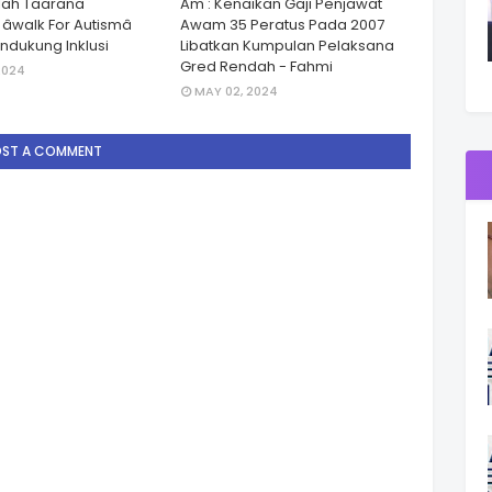
lah Taarana
Am : Kenaikan Gaji Penjawat
walk For Autismâ
Awam 35 Peratus Pada 2007
dukung Inklusi
Libatkan Kumpulan Pelaksana
Gred Rendah - Fahmi
2024
MAY 02, 2024
OST A COMMENT