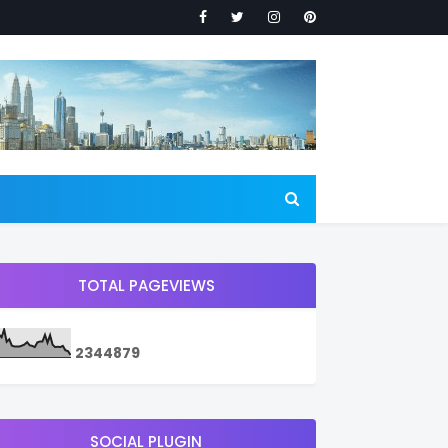
TOTAL PAGEVIEWS
2
3
4
4
8
7
9
SOCIAL PLUGIN