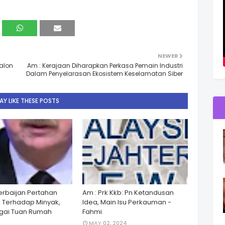
NEWER
alon
Am : Kerajaan Diharapkan Perkasa Pemain Industri
Dalam Penyelarasan Ekosistem Keselamatan Siber
Y LIKE THESE POSTS
zerbaijan Pertahan
Am : Prk Kkb: Pn Ketandusan
 Terhadap Minyak,
Idea, Main Isu Perkauman -
gai Tuan Rumah
Fahmi
MAY 02, 2024