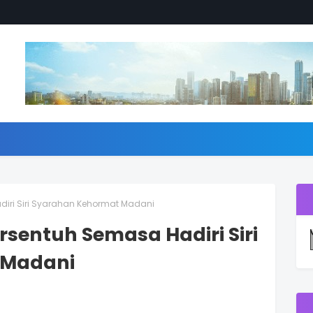
iri Siri Syarahan Kehormat Madani
sentuh Semasa Hadiri Siri
 Madani