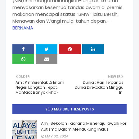
(MBI) kini mengambil langkah-langkah ke arah
menyasarkan kesemua tandas awam di premis
makanan mencapai status “BMW” iaitu Bersih,
Menawan dan Wangi mulai tahun depan. -
BERNAMA
OLDER
NEWER
Am : Prn Serentak Di Enam
Dunia : Hari Terpanas
Negeri Langkah Tepat,
Dunia Direkodkan Minggu
Manfaat Banyak Pihak
Ini
YOU MAY LIKE THESE POSTS
Am : Sekolah Taarana Menerajui âwalk For
Autismâ Dalam Mendukung Inklusi
MAY 02, 2024