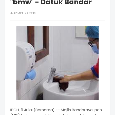
"bmw" - Datuk Bandar
ADMIN
09:10
IPOH, 6 Julai (Bernama) -- Majlis Bandaraya Ipoh