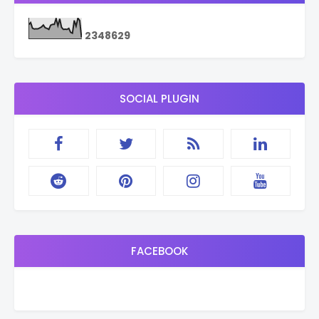
2
3
4
8
6
2
9
SOCIAL PLUGIN
FACEBOOK