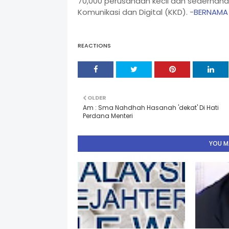
70,000 perusahaan kecil dan sederhana
Komunikasi dan Digital (KKD). -
BERNAMA
REACTIONS
OLDER
Am : Sma Nahdhah Hasanah 'dekat' Di Hati
Perdana Menteri
YOU MA