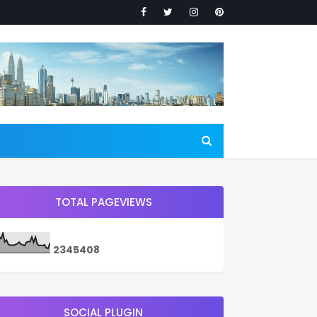
TOTAL PAGEVIEWS
2
3
4
5
4
0
8
SOCIAL PLUGIN