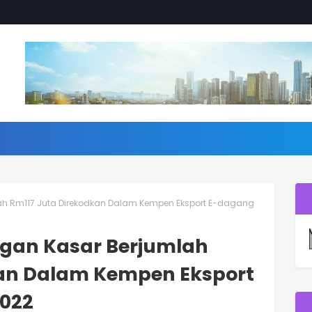
lah Rm117 Juta Direkodkan Dalam Kempen Eksport E-dagang
angan Kasar Berjumlah
kan Dalam Kempen Eksport
2022