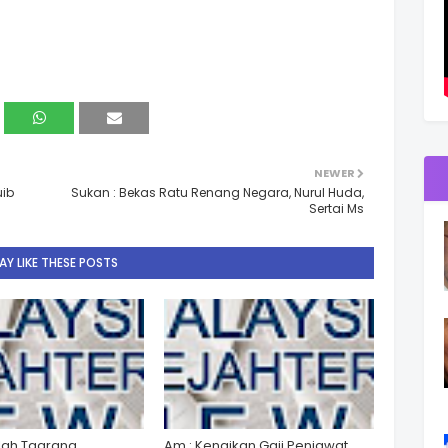
NEWER
uib
Sukan : Bekas Ratu Renang Negara, Nurul Huda,
Sertai Ms
Y LIKE THESE POSTS
lah Taarana
Am : Kenaikan Gaji Penjawat