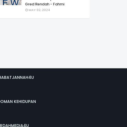
Gred Rendah - Fahmi
MAY 02, 2024
HABATJANNAH4U
DOMAN KEHIDUPAN
RDAHMEDIA4U