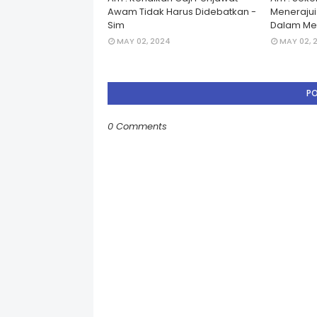
Awam Tidak Harus Didebatkan -
Menerajui â
Sim
Dalam Men
MAY 02, 2024
MAY 02, 
P
0 Comments