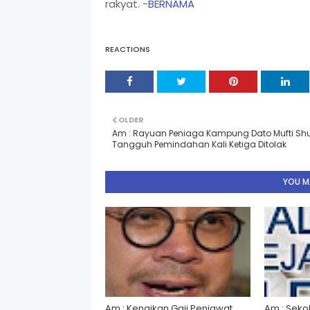
rakyat. -
BERNAMA
REACTIONS
OLDER
Am : Rayuan Peniaga Kampung Dato Mufti Sh
Tangguh Pemindahan Kali Ketiga Ditolak
YOU MA
Am : Kenaikan Gaji Penjawat
Am : Seko