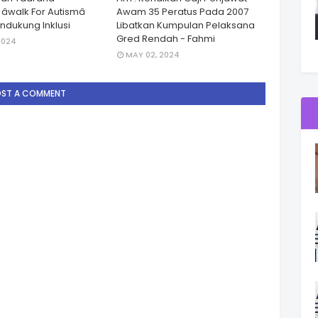
walk For Autismâ
Awam 35 Peratus Pada 2007
dukung Inklusi
Libatkan Kumpulan Pelaksana
Gred Rendah - Fahmi
2024
MAY 02, 2024
OST A COMMENT