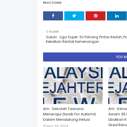
REACTIONS
OLDER
Sukan : Liga Super: Sri Pahang Pintas Kedah, 
Kekalkan Rentak Kemenangan
YOU MA
Am : Sekolah Taarana
Am : Kena
Menerajui âwalk For Autismâ
Awam 35 
Dalam Mendukung Inklusi
Libatkan 
Gred Rend
MAY 02, 2024