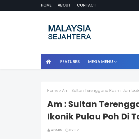
HOME
ABOUT
CONTACT
FEATURES
MEGA MENU
Home
Am : Sultan Terengganu Rasmi Jambatan 
Am : Sultan Tereng
Ikonik Pulau Poh Di T
ADMIN
02:02