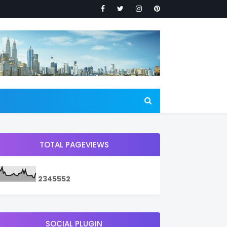
TOTAL PAGEVIEWS
2
3
4
5
5
5
2
SOCIAL PLUGIN