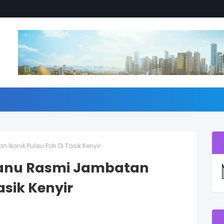
Ikonik Pulau Poh Di Tasik Kenyir
ganu Rasmi Jambatan
asik Kenyir