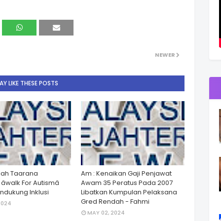
NEWER
Y LIKE THESE POSTS
lah Taarana
Am : Kenaikan Gaji Penjawat
walk For Autismâ
Awam 35 Peratus Pada 2007
dukung Inklusi
Libatkan Kumpulan Pelaksana
Gred Rendah - Fahmi
2024
MAY 02, 2024