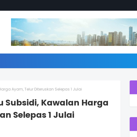
arga Ayam, Telur Diteruskan Selepas 1 Julai
u Subsidi, Kawalan Harga
an Selepas 1 Julai