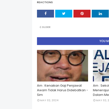
REACTIONS
OLDER
YOU MA
Am : Kenaikan Gaji Penjawat
Am : Seko
Awam Tidak Harus Didebatkan -
Menerajui â
Sim
Dalam Men
MAY 02, 2024
MAY 02, 