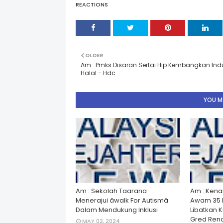
REACTIONS
OLDER
Am : Pmks Disaran Sertai Hip Kembangkan Indu
Halal - Hdc
YOU MA
Am : Sekolah Taarana
Am : Kena
Menerajui âwalk For Autismâ
Awam 35 
Dalam Mendukung Inklusi
Libatkan 
Gred Rend
MAY 02, 2024