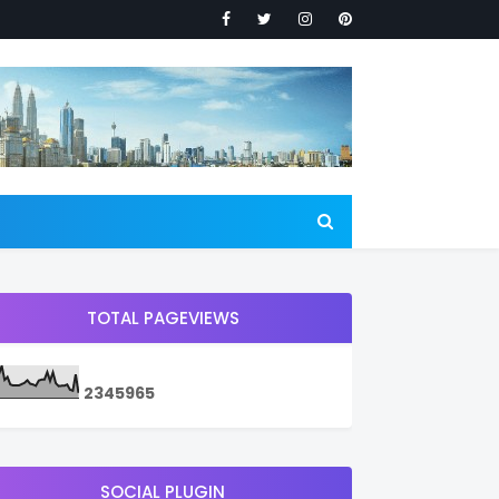
TOTAL PAGEVIEWS
2
3
4
5
9
6
5
SOCIAL PLUGIN