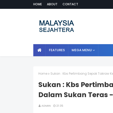
HOME
ABOUT
CONTACT
FEATURES
MEGA MENU
Home
Sukan : Kbs Pertimbang Sepak Takraw 
Sukan : Kbs Pertimb
Dalam Sukan Teras 
ADMIN
21:35