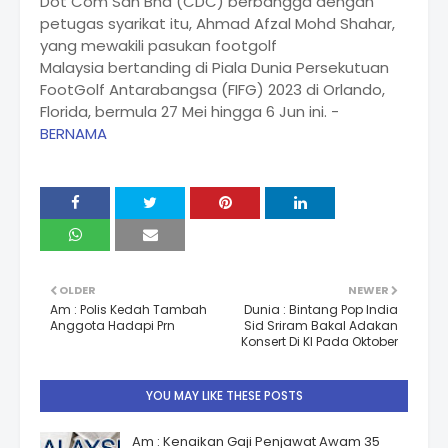
Dot Com Sdn Bhd (CDC) berbangga dengan
petugas syarikat itu, Ahmad Afzal Mohd Shahar,
yang mewakili pasukan footgolf
Malaysia bertanding di Piala Dunia Persekutuan
FootGolf Antarabangsa (FIFG) 2023 di Orlando,
Florida, bermula 27 Mei hingga 6 Jun ini. -
BERNAMA
OLDER
NEWER
Am : Polis Kedah Tambah
Dunia : Bintang Pop India
Anggota Hadapi Prn
Sid Sriram Bakal Adakan
Konsert Di Kl Pada Oktober
YOU MAY LIKE THESE POSTS
Am : Kenaikan Gaji Penjawat Awam 35