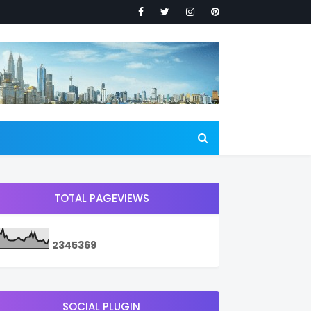
TOTAL PAGEVIEWS
2
3
4
5
3
6
9
SOCIAL PLUGIN