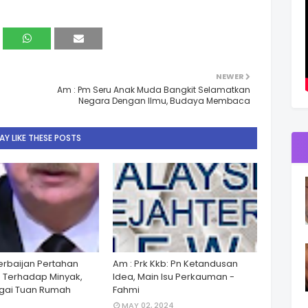
NEWER
Am : Pm Seru Anak Muda Bangkit Selamatkan
Negara Dengan Ilmu, Budaya Membaca
Y LIKE THESE POSTS
zerbaijan Pertahan
Am : Prk Kkb: Pn Ketandusan
 Terhadap Minyak,
Idea, Main Isu Perkauman -
gai Tuan Rumah
Fahmi
MAY 02, 2024