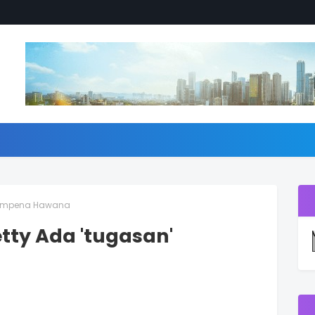
' Sempena Hawana
etty Ada 'tugasan'