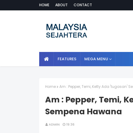
HOME
ABOUT
CONTACT
FEATURES
MEGA MENU
Home
Am : Pepper, Temi, Ketty Ada 'tugasan
Am : Pepper, Temi, K
Sempena Hawana
ADMIN
19:36