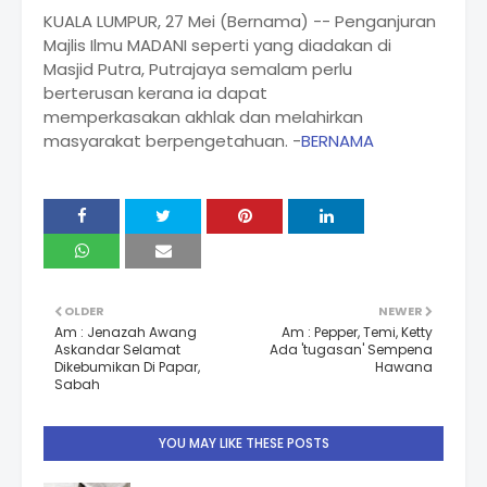
KUALA LUMPUR, 27 Mei (Bernama) -- Penganjuran
Majlis Ilmu MADANI seperti yang diadakan di
Masjid Putra, Putrajaya semalam perlu
berterusan kerana ia dapat
memperkasakan akhlak dan melahirkan
masyarakat berpengetahuan. -
BERNAMA
OLDER
NEWER
Am : Jenazah Awang
Am : Pepper, Temi, Ketty
Askandar Selamat
Ada 'tugasan' Sempena
Dikebumikan Di Papar,
Hawana
Sabah
YOU MAY LIKE THESE POSTS