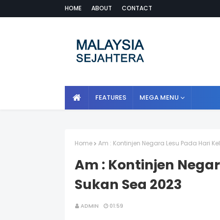
HOME
ABOUT
CONTACT
FEATURES
MEGA MENU
Home
Am : Kontinjen Negara Lesu Pada Hari K
Am : Kontinjen Nega
Sukan Sea 2023
ADMIN
01:59