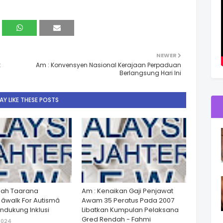
NEWER
k
Am : Konvensyen Nasional Kerajaan Perpaduan
Berlangsung Hari Ini
Y LIKE THESE POSTS
lah Taarana
Am : Kenaikan Gaji Penjawat
walk For Autismâ
Awam 35 Peratus Pada 2007
dukung Inklusi
Libatkan Kumpulan Pelaksana
Gred Rendah - Fahmi
2024