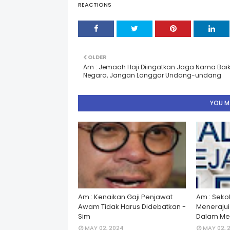
REACTIONS
OLDER
Am : Jemaah Haji Diingatkan Jaga Nama Bai
Negara, Jangan Langgar Undang-undang
YOU MA
Am : Kenaikan Gaji Penjawat
Am : Seko
Awam Tidak Harus Didebatkan -
Menerajui â
Sim
Dalam Men
MAY 02, 2024
MAY 02, 