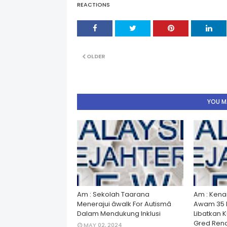
REACTIONS
OLDER
YOU MA
Am : Sekolah Taarana
Am : Kena
Menerajui âwalk For Autismâ
Awam 35 
Dalam Mendukung Inklusi
Libatkan 
Gred Rend
MAY 02, 2024