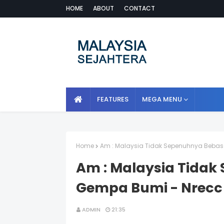
HOME
ABOUT
CONTACT
FEATURES
MEGA MENU
Home
Am : Malaysia Tidak Sepenuhnya Bebas
Am : Malaysia Tidak
Gempa Bumi - Nrecc
ADMIN
21:35