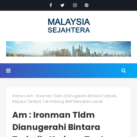
Home
Am : Ironman Tldm Dianugerahi Bintara Terbaik,
Kerjaya Tentera Tak Halang Aktif Bersukan Lasak
Am : Ironman Tldm
Dianugerahi Bintara