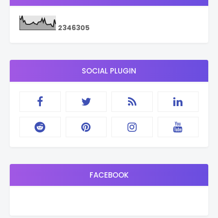
2
3
4
6
3
0
5
SOCIAL PLUGIN
FACEBOOK