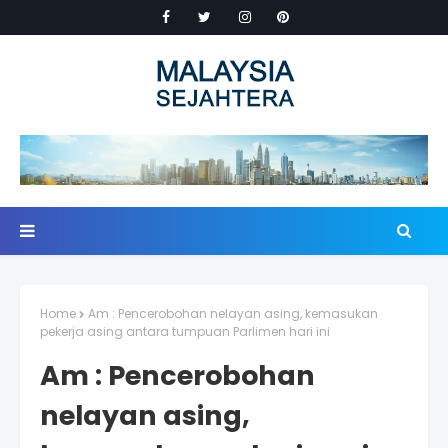
Home
Am : Pencerobohan nelayan asing, kemasukan
pekerja asing antara tumpuan Parlimen hari ini
Am : Pencerobohan
nelayan asing,