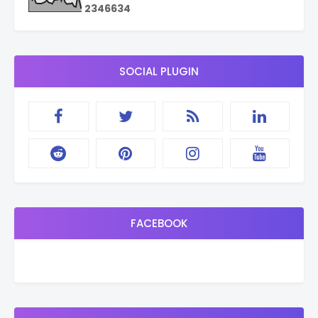
2
3
4
6
6
3
4
SOCIAL PLUGIN
FACEBOOK