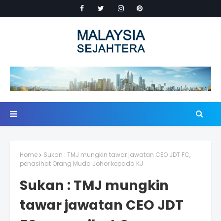
Home
Sukan : TMJ mungkin tawar jawatan CEO JDT FC,
penasihat Orang Muda Johor kepada KJ
Sukan : TMJ mungkin
tawar jawatan CEO JDT